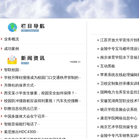
业务概况
»
江苏开放大学宣传片拍
成功案例
»
金陵中专宝马楼环境设
»
南京体育学院水下音箱
»
互动黑板
智联校园··
»
苹果系统在线处理编辑
学校升降柱慢慢成为校园门口交通秩序管制的··
»
卫校定制集控录播实训
升降柱的保养方式··
»
国网电力仓库安全监控
西安某小学发生惨案，校园安全如何保障？··
校园防冲撞路桩应该得到重视！汽车失控撞断··
»
安徽芜湖商贸职业技术
职教信息化拐点已至··
»
晓庄学院音频会议系统
中国多媒体大会在宁召开··
»
康尼学院网络信息中心
智能音箱能打电话了··
»
南京艺术学院传媒专业
索尼推出HDC4300··
»
金陵中专汽车销售实训