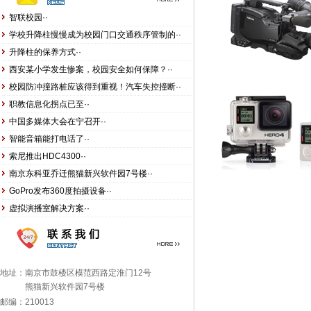
智联校园··
学校升降柱慢慢成为校园门口交通秩序管制的··
升降柱的保养方式··
西安某小学发生惨案，校园安全如何保障？··
校园防冲撞路桩应该得到重视！汽车失控撞断··
职教信息化拐点已至··
中国多媒体大会在宁召开··
智能音箱能打电话了··
索尼推出HDC4300··
南京东科亚乔迁熊猫新兴软件园7号楼··
GoPro发布360度拍摄设备··
虚拟演播室解决方案··
地址：南京市鼓楼区模范西路定淮门12号
熊猫新兴软件园7号楼
邮编：210013